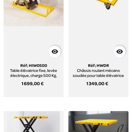


Réf; HIW0500
Réf; HWDR
Table élévatrice fixe, levée
Châssis roulant mécano
électrique, charge 500 Kg,
soudée pour table élévatrice
plateau pour palettes 1300 x
type HW4006 / HW4003 /
1 699,00 €
1 349,00 €
800 mm, série HIW.
HW2006