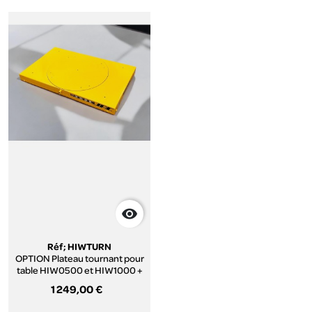

Réf; HIWTURN
OPTION Plateau tournant pour
table HIW0500 et HIW1000 +
blocage de direction 3
1 249,00 €
positions