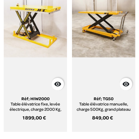


Réf; HIW2000
Réf; TG50
Table élévatrice fixe, levée
Table élévatrice manuelle,
électrique, charge 2000 Kg,
charge 500Kg, grand plateau
plateau pour palettes 1300 x
1 899,00 €
849,00 €
800 mm, série HIW.