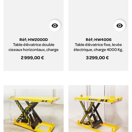


Réf; HW2000D
Réf; HW4006
Table élévatrice double
Table élévatrice fixe, levée
ciseaux horizontaux, charge
électrique, charge 4000 Kg,
2000 Kg, série HWD.
plateau 2200 x 1200 mm, série
2 999,00 €
3 299,00 €
HW.