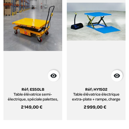


Réf; ES50LB
Réf; HY1502
Table élévatrice semi-
Table élévatrice électrique
électrique, spéciale palettes,
extra-plate + rampe, charge
charge 500 Kg
1500 Kg (plateau 1600 x 1000
2 149,00 €
2 999,00 €
mm)