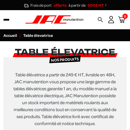
Frais de port
offerts
à partir de
500€ HT
!
0
search
Accueil
Table élevatrice
TABLE ÉLEVATRICE
NOS PRODUITS
Table élévatrice a partir de 249 € HT, livrable en 48H,
JAC manutention vous propose une large gamme de
tables élévatrices garantie 1 an, du modèle manuel a la
table élévatrice électrique, JAC Manutention possède
un stock important de matériels roulants aux
meilleures conditions tout en conservant la qualité de
ses produits. Table élévatrice livré avec certificat de
conformité et notice technique.