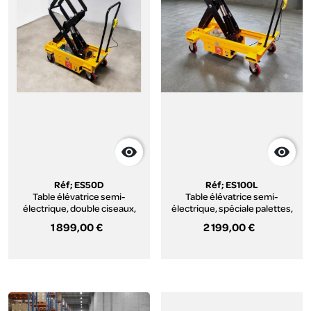


Réf; ES50D
Réf; ES100L
Table élévatrice semi-
Table élévatrice semi-
électrique, double ciseaux,
électrique, spéciale palettes,
charge 500 Kg
charge 1000 Kg
1 899,00 €
2 199,00 €