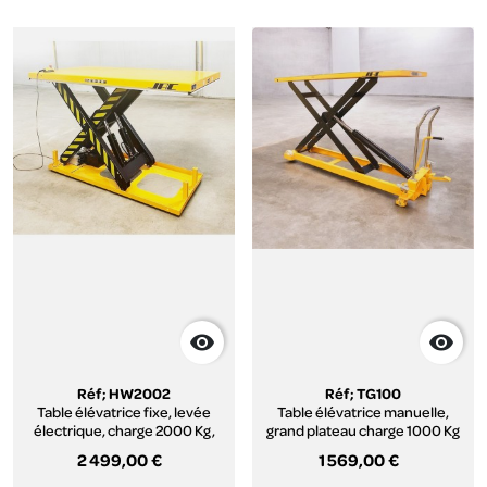


Réf; HW2002
Réf; TG100
Table élévatrice fixe, levée
Table élévatrice manuelle,
électrique, charge 2000 Kg,
grand plateau charge 1000 Kg
plateau 1600 x 1000 mm, série
2 499,00 €
1 569,00 €
HW.