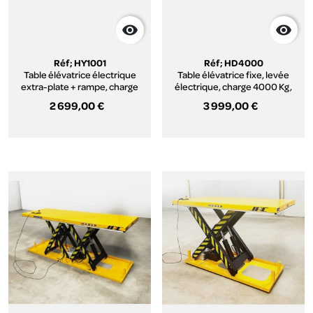


Réf; HY1001
Réf; HD4000
Table élévatrice électrique
Table élévatrice fixe, levée
extra-plate + rampe, charge
électrique, charge 4000 Kg,
1000 Kg (plateau 1450 x 1140
plateau 1700 x 1200 mm,
2 699,00 €
3 999,00 €
mm)
double ciseaux, série HD.