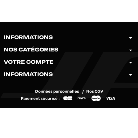
arrow_drop_down
INFORMATIONS
arrow_drop_down
NOS CATÉGORIES
arrow_drop_down
VOTRE COMPTE
arrow_drop_down
INFORMATIONS
Données personnelles
Nos CGV
Paiement sécurisé