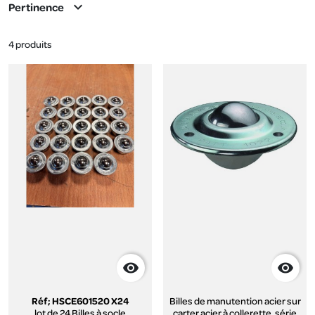
expand_more
Pertinence
4 produits


Réf; HSCE601520 X24
Billes de manutention acier sur
lot de 24 Billes à socle
carter acier à collerette, série