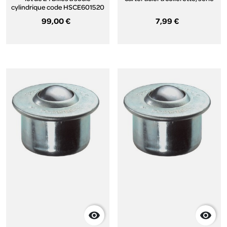
cylindrique code HSCE601520
37
99,00 €
7,99 €

