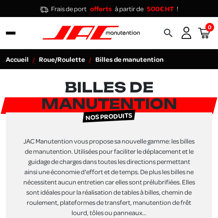
Frais de port
offerts
à partir de
500€ HT
!
0
search
Accueil
Roue/Roulette
Billes de manutention
BILLES DE
MANUTENTION
NOS PRODUITS
JAC Manutention vous propose sa nouvelle gamme: les billes
de manutention. Utilisées pour faciliter le déplacement et le
guidage de charges dans toutes les directions permettant
ainsi une économie d'effort et de temps. De plus les billes ne
nécessitent aucun entretien car elles sont prélubrifiées. Elles
sont idéales pour la réalisation de tables à billes, chemin de
roulement, plateformes de transfert, manutention de frêt
lourd, tôles ou panneaux...