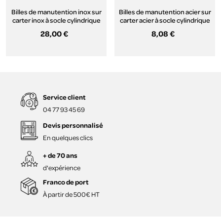
Billes de manutention inox sur
Billes de manutention acier sur
carter inox à socle cylindrique
carter acier à socle cylindrique
épaulé, série 34
épaulé, série 32
28,00 €
8,08 €
Service client
04 77 93 45 69
Devis personnalisé
En quelques clics
+ de 70 ans
d'expérience
Franco de port
À partir de 500€ HT