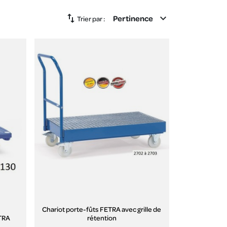
swap_vert
expand_more
Pertinence
Trier par :
Chariot porte-fûts FETRA avec grille de
ETRA
rétention