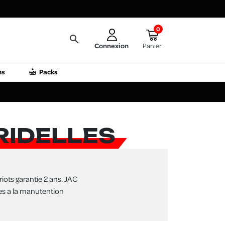
0
search
Connexion
Panier
ns
Packs
RIDELLES
riots garantie 2 ans. JAC
es a la manutention