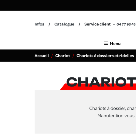
Infos
Catalogue
Service client
04 77 93 45
Menu
Accueil
Chariot
Chariots à dossiers et ridelles
CHARIOT
Chariots à dossier, char
Manutention vous p