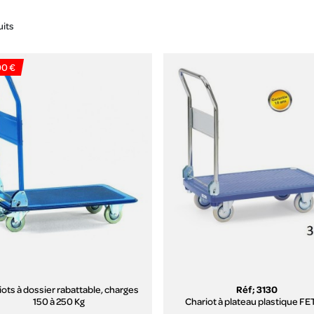
uits
00 €
iots à dossier rabattable, charges
Réf; 3130
150 à 250 Kg
Chariot à plateau plastique F