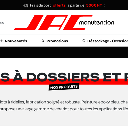
Frais de port
offerts
à partir de
500€ HT
!
 69
Nouveautés
Promotions
Déstockage - Occasio
S À DOSSIERS ET 
NOS PRODUITS
iots à ridelles, fabrication soigné et robuste. Peinture epoxy bleu. cha
ropose une large gamme de chariot pour toutes les applications lié