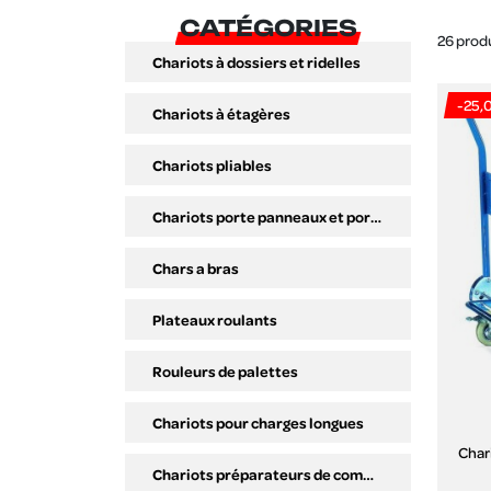
CATÉGORIES
26 prod
Chariots à dossiers et ridelles
-25,
Chariots à étagères
Chariots pliables
Chariots porte panneaux et porte outils
Chars a bras
Plateaux roulants
Rouleurs de palettes
Chariots pour charges longues
Char
Chariots préparateurs de commandes, plateaux inclinables.