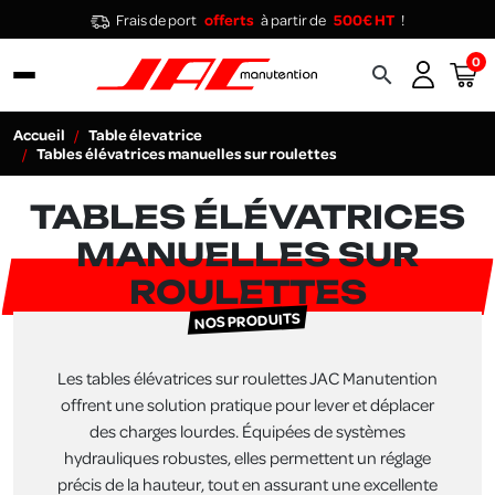
Frais de port
offerts
à partir de
500€ HT
!
0
search
Accueil
Table élevatrice
Tables élévatrices manuelles sur roulettes
TABLES ÉLÉVATRICES
MANUELLES SUR
ROULETTES
NOS PRODUITS
Les tables élévatrices sur roulettes JAC Manutention
offrent une solution pratique pour lever et déplacer
des charges lourdes. Équipées de systèmes
hydrauliques robustes, elles permettent un réglage
précis de la hauteur, tout en assurant une excellente