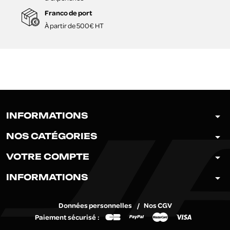
Franco de port
À partir de 500€ HT
arrow_drop_down
INFORMATIONS
arrow_drop_down
NOS CATÉGORIES
arrow_drop_down
VOTRE COMPTE
arrow_drop_down
INFORMATIONS
Données personnelles
Nos CGV
Paiement sécurisé