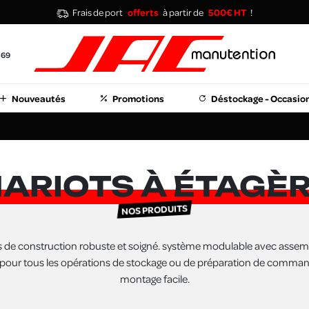
Frais de port
offerts
à partir de
500€ HT
!
 69
Nouveautés
Promotions
Déstockage - Occasio
ARIOTS À ÉTAGÈ
NOS PRODUITS
 de construction robuste et soigné. système modulable avec assemb
 pour tous les opérations de stockage ou de préparation de command
montage facile.