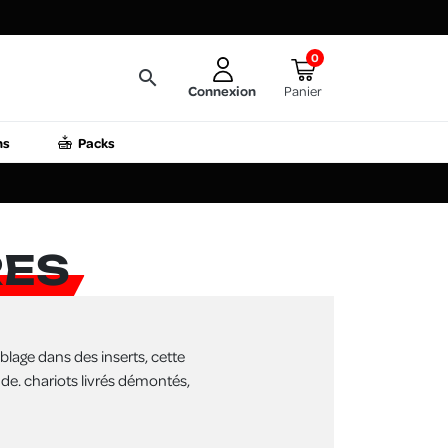
0
search
Connexion
Panier
ns
Packs
RES
lage dans des inserts, cette
e. chariots livrés démontés,