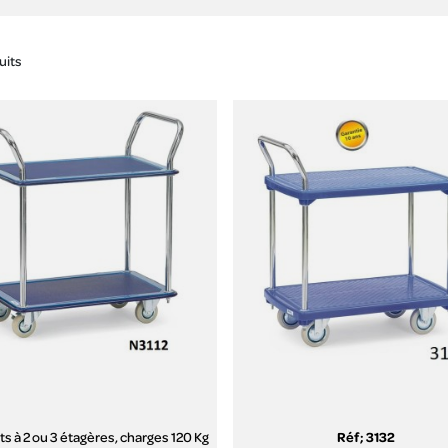
uits
ts à 2 ou 3 étagères, charges 120 Kg
Réf; 3132