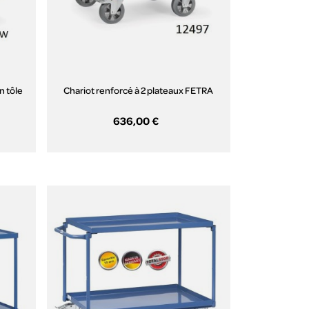
n tôle
Chariot renforcé à 2 plateaux FETRA
636,00 €
Aperçu rapide