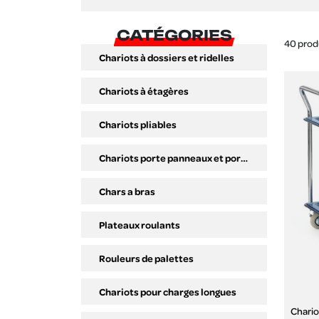
CATÉGORIES
40 prod
Chariots à dossiers et ridelles
Chariots à étagères
Chariots pliables
Chariots porte panneaux et porte outils
Chars a bras
Plateaux roulants
Rouleurs de palettes
Chariots pour charges longues
Chario