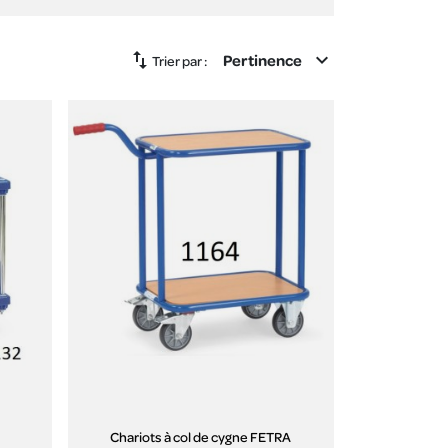
swap_vert
expand_more
Pertinence
Trier par :
Chariots à col de cygne FETRA