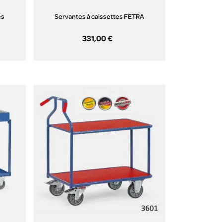
es
Servantes à caissettes FETRA
331,00 €
Aperçu rapide