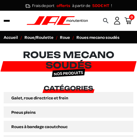
Frais de port
offerts
à partir de
500€ HT
!
0
search
Accueil
Roue/Roulette
Roue
Roues mecano soudés
ROUES MECANO
SOUDÉS
NOS PRODUITS
CATÉGORIES
Galet, roue directrice et frein
Pneus pleins
Roues à bandage caoutchouc