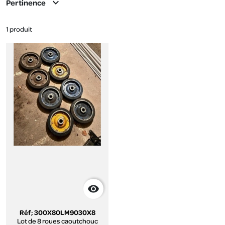
expand_more
Pertinence
1 produit

Réf; 300X80LM9030X8
Lot de 8 roues caoutchouc