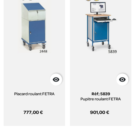


Placard roulant FETRA
Réf; 5839
Pupitre roulant FETRA
777,00 €
901,00 €