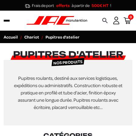
Frais de port
offerts
à partir de
500€ HT
!
0
search
Accueil
Chariot
Pupitres d'atelier
PUPITRES D'ATELIER
NOS PRODUITS
Pupitres roulants, destiné aux services logistiques,
expéditions ou administratifs. Construction robuste et
pratique en profilé et tube d’acier, finition époxy
assurant une longue durée. Pupitres roulants avec
écritoire, placard verrouillable etc...