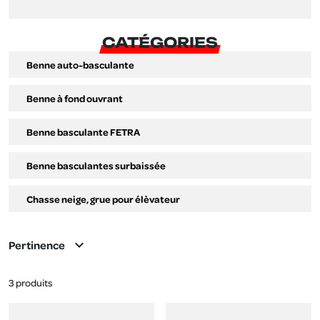
CATÉGORIES
Benne auto-basculante
Benne à fond ouvrant
Benne basculante FETRA
Benne basculantes surbaissée
Chasse neige, grue pour élèvateur
expand_more
Pertinence
3 produits