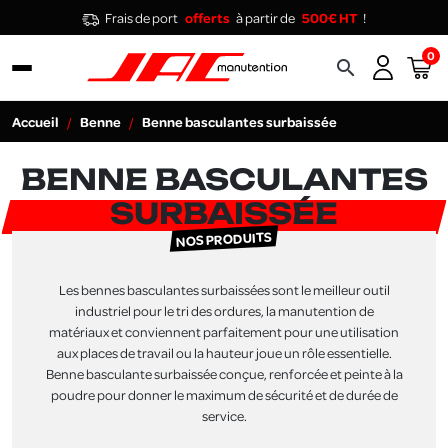
Frais de port
offerts
à partir de
500€ HT
!
0
search
Accueil
Benne
Benne basculantes surbaissée
BENNE BASCULANTES
SURBAISSÉE
NOS PRODUITS
Les bennes basculantes surbaissées sont le meilleur outil
industriel pour le tri des ordures, la manutention de
matériaux et conviennent parfaitement pour une utilisation
aux places de travail ou la hauteur joue un rôle essentielle.
Benne basculante surbaissée conçue, renforcée et peinte à la
poudre pour donner le maximum de sécurité et de durée de
service.