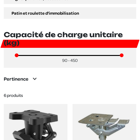
Patin et roulette d'immobilisation
Capacité de charge unitaire
(kg)
90 - 450
expand_more
Pertinence
6 produits