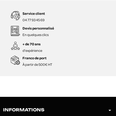
Service client
04 77 93 45 69
Devis personnalisé
En quelques clics
+ de 70 ans
d'expérience
Franco de port
À partir de 500€ HT
arrow_drop_down
INFORMATIONS