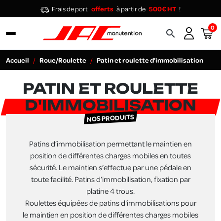
Frais de port
offerts
à partir de
500€ HT
!
0
search
Accueil
Roue/Roulette
Patin et roulette d'immobilisation
PATIN ET ROULETTE
D'IMMOBILISATION
NOS PRODUITS
Patins d’immobilisation permettant le maintien en
position de différentes charges mobiles en toutes
sécurité. Le maintien s’effectue par une pédale en
toute facilité. Patins d’immobilisation, fixation par
platine 4 trous.
Roulettes équipées de patins d'immobilisations pour
le maintien en position de différentes charges mobiles