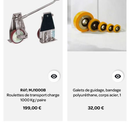


Réf; MJ1000B
Galets de guidage, bandage
Roulettes de transport charge
polyuréthane, corps acier, 1
1000 Kg / paire
roulement à billes, série GZ
199,00 €
32,00 €