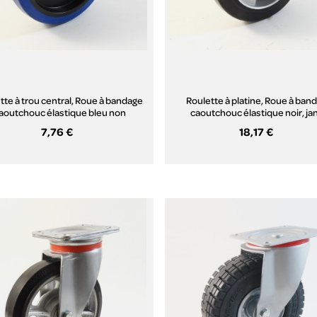
tte à trou central, Roue à bandage
Roulette à platine, Roue à ban
aoutchouc élastique bleu non
caoutchouc élastique noir, ja
nt, jante polyamide (série 222/LB)
aluminium (série 22-40/E)
7,76 €
18,17 €
Aperçu rapide
Aperçu rapide