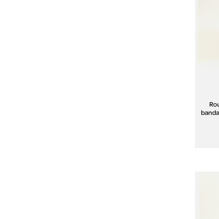
Rou
banda
ma