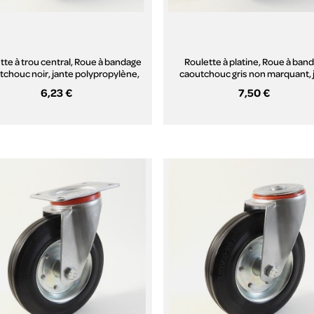
tte à trou central, Roue à bandage
Roulette à platine, Roue à ban
tchouc noir, jante polypropylène,
caoutchouc gris non marquant, 
(série 222/D)
polypropylène, (série 22-40/
6,23 €
7,50 €
Aperçu rapide
Aperçu rapide