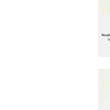
Roule
c
marqua