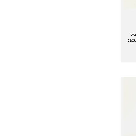
Rou
caou