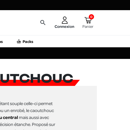
0
search
Connexion
Panier
ns
Packs
OUTCHOUC
tant souple celle-ci permet
 ou un enrobé, le caoutchouc
u central
mais aussi avec
récision étanche. Proposé sur