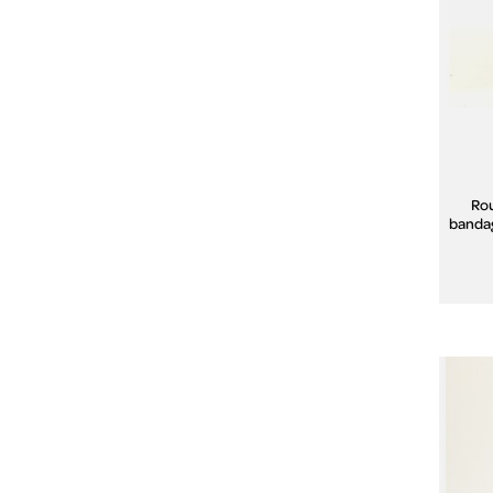
Rou
bandag