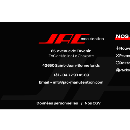
NOS
Nouv
85, avenue de l’Avenir
Prom
ZAC de Molina La Chazotte
Desto
42650
Saint-Jean-Bonnefonds
Packs
Tél
04 77 93 45 69
Email
info@jac-manutention.com
Données personnelles
Nos CGV