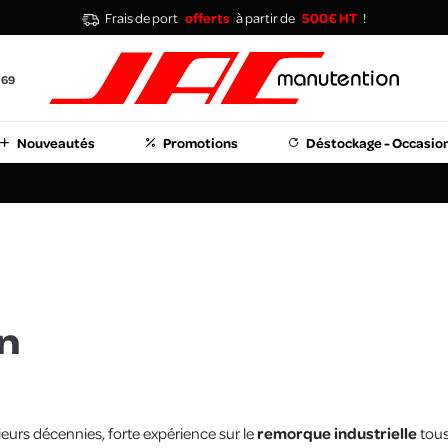
Frais de port
offerts
à partir de
500€ HT
!
 69
Nouveautés
Promotions
Déstockage - Occasio
n
ieurs décennies, forte expérience sur le
remorque industrielle
tous