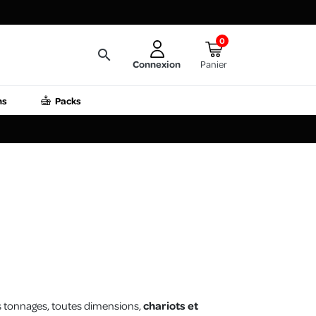
0
search
Connexion
Panier
ns
Packs
 tonnages, toutes dimensions,
chariots et