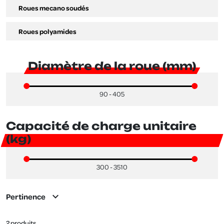
Roues mecano soudés
Roues polyamides
Diamètre de la roue (mm)
90 - 405
Capacité de charge unitaire
(kg)
300 - 3510
expand_more
Pertinence
2 produits