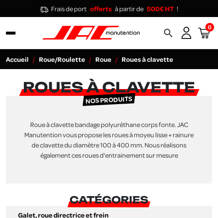
Frais de port
offerts
à partir de
500€ HT
!
0
search
Accueil
Roue/Roulette
Roue
Roues à clavette
ROUES À CLAVETTE
NOS PRODUITS
Roue à clavette bandage polyuréthane corps fonte. JAC
Manutention vous propose les roues à moyeu lisse + rainure
de clavette du diamètre 100 à 400 mm. Nous réalisons
également ces roues d'entrainement sur mesure
CATÉGORIES
Galet, roue directrice et frein