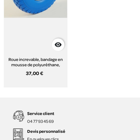

Roue increvable, bandage en
mousse de polyuréthane,
jante tôle, (série IT)
37,00 €
Service client
04 77 93 45 69
Devis personnalisé
En quelques clics