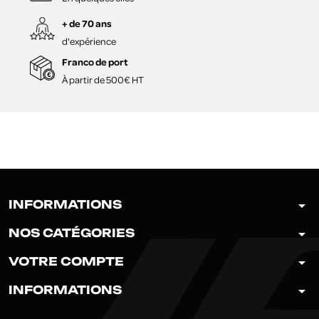
+ de 70 ans
d'expérience
Franco de port
À partir de 500€ HT
arrow_drop_down
INFORMATIONS
arrow_drop_down
NOS CATÉGORIES
arrow_drop_down
VOTRE COMPTE
arrow_drop_down
INFORMATIONS