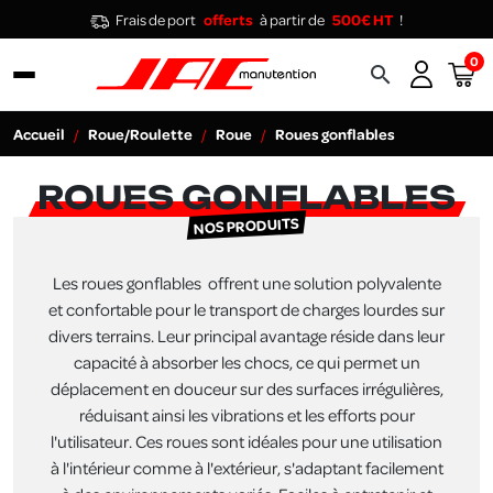
Frais de port
offerts
à partir de
500€ HT
!
0
search
Accueil
Roue/Roulette
Roue
Roues gonflables
ROUES GONFLABLES
NOS PRODUITS
Les roues gonflables offrent une solution polyvalente
et confortable pour le transport de charges lourdes sur
divers terrains. Leur principal avantage réside dans leur
capacité à absorber les chocs, ce qui permet un
déplacement en douceur sur des surfaces irrégulières,
réduisant ainsi les vibrations et les efforts pour
l'utilisateur. Ces roues sont idéales pour une utilisation
à l'intérieur comme à l'extérieur, s'adaptant facilement