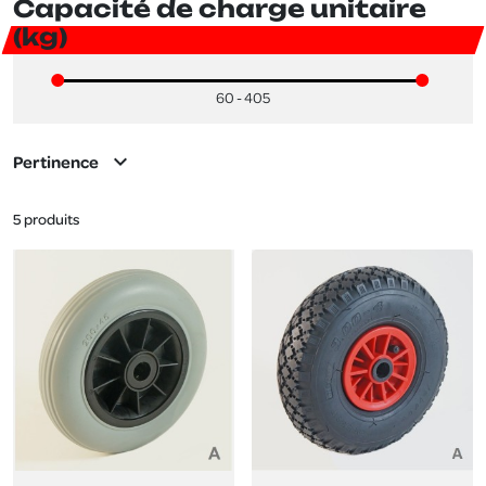
Capacité de charge unitaire
(kg)
60 - 405
expand_more
Pertinence
5 produits