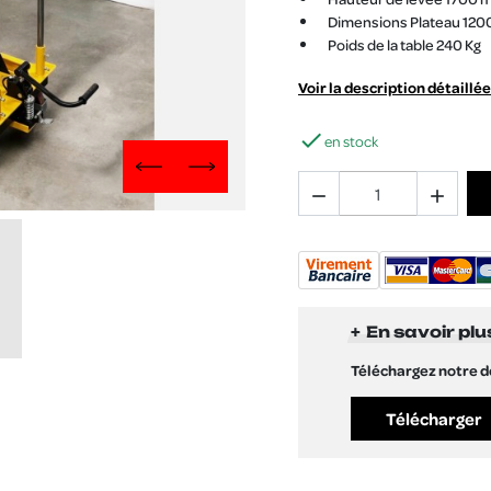
Dimensions Plateau 120
Poids de la table 240 Kg
Voir la description détaillée

en stock
Previous
Next


En savoir plu
Téléchargez notre 
Télécharger