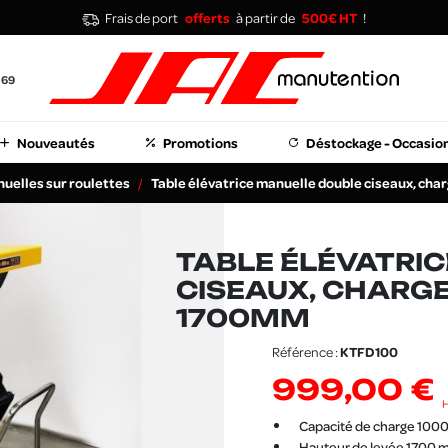
Frais de port
offerts
à partir de
500€ HT
!
 69
Nouveautés
Promotions
Déstockage - Occasio
nuelles sur roulettes
Table élévatrice manuelle double ciseaux, cha
TABLE ÉLÉVATRI
CISEAUX, CHARGE
1700MM
Référence :
KTFD100
999,00 €
Capacité de charge 1000
Hauteur de levée 1700