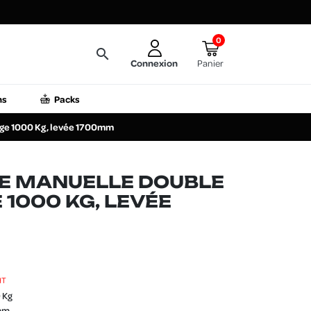
0
search
Connexion
Panier
ns
Packs
rge 1000 Kg, levée 1700mm
CE MANUELLE DOUBLE
 1000 KG, LEVÉE
HT
 Kg
 mm