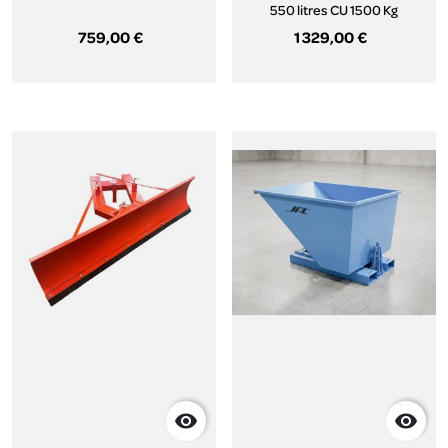
550 litres CU 1500 Kg
759,00 €
1 329,00 €

