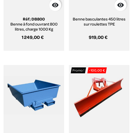


Réf; DB800
Benne basculantes 450 litres
Benne à fond ouvrant 800
sur roulettes TPE
litres, charge 1000 Kg
1 249,00 €
919,00 €
Promo !
-100,00 €