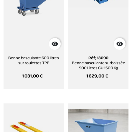


Benne basculante 600 litres
Réf; 13090
sur roulettes TPE
Benne basculante surbaissée
900 Litres CU 1500 Kg
1 031,00 €
1 629,00 €