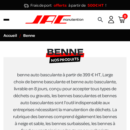
Frais de port
offerts
à partir de
500€ HT
!
0
search
Accueil
Benne
BENNE
NOS PRODUITS
benne auto basculante à partir de 399 € HT, Large
choix de benne basculante et benne auto basculante,
livrable en 8 jours, conçu pour accepter tous types de
déchets ou gravats, les bennes basculantes et bennes
auto basculantes sont l’outil indispensable aux
entreprises nécessitant la manutention de déchets. La
rubrique des bennes comprend également les bennes
à neige et sable, les bennes surbaissées, les bennes à