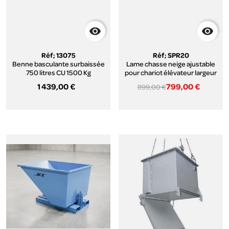


Réf; 13075
Réf; SPR20
Benne basculante surbaissée
Lame chasse neige ajustable
750 litres CU 1500 Kg
pour chariot élévateur largeur
2000 mm
1 439,00 €
799,00 €
899,00 €