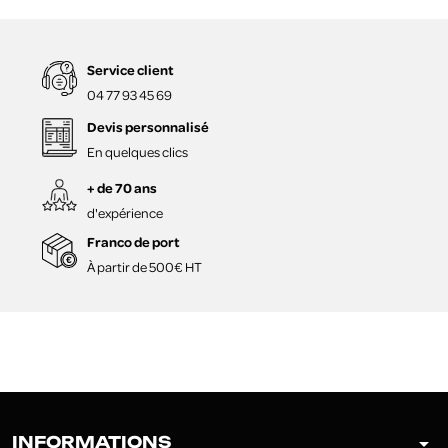
Service client
04 77 93 45 69
Devis personnalisé
En quelques clics
+ de 70 ans
d'expérience
Franco de port
À partir de 500€ HT
arrow_drop_down
INFORMATIONS