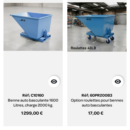


Réf; C10160
Réf; 60PR200B3
Benne auto basculante 1600
Option roulettes pour bennes
Litres, charge 2000 kg.
auto basculantes
1 299,00 €
17,00 €