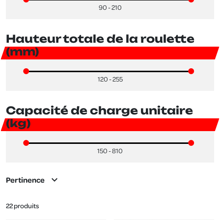
90 - 210
Hauteur totale de la roulette
(mm)
120 - 255
Capacité de charge unitaire
(kg)
150 - 810
expand_more
Pertinence
22 produits