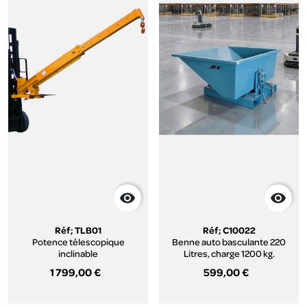


Réf; TLB01
Réf; C10022
Potence télescopique
Benne auto basculante 220
inclinable
Litres, charge 1200 kg.
1 799,00 €
599,00 €