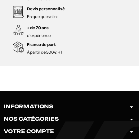
Devis personnalisé
En quelques clics
+ de 70 ans
d'expérience
Franco de port
À partir de 500€ HT
arrow_drop_down
INFORMATIONS
arrow_drop_down
NOS CATÉGORIES
arrow_drop_down
VOTRE COMPTE