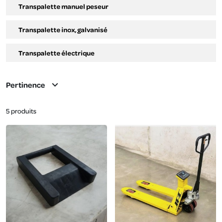
Transpalette manuel peseur
Transpalette inox, galvanisé
Transpalette électrique
expand_more
Pertinence
5 produits