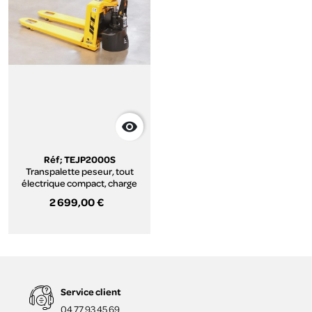

Réf; TEJP2000S
Transpalette peseur, tout
électrique compact, charge
2000 Kg / pesage 2000 Kg
2 699,00 €
Service client
04 77 93 45 69