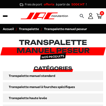
Frais de port
offerts
à partir de
500€ HT
!
0
search
Accueil
Transpalette
Transpalette manuel peseur
TRANSPALETTE
MANUEL PESEUR
NOS PRODUITS
CATÉGORIES
Transpalette manuel standard
Transpalette manuel à fourches spécifiques
Transpalette haute levée