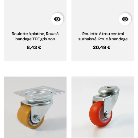


Roulette à platine, Roue à
Roulette à trou central
bandage TPE gris non
surbaissé, Roue à bandage
marquant, jante
polyuréthane coulé, jante
8,43 €
20,49 €
polypropylène, (série 11-
fonte, (série 111/Z)
22/TPE)