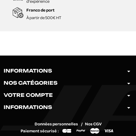
d'expérience
Franco de port
À partir de 500€ HT
arrow_drop_down
INFORMATIONS
arrow_drop_down
NOS CATÉGORIES
arrow_drop_down
VOTRE COMPTE
arrow_drop_down
INFORMATIONS
Données personnelles
Nos CGV
Paiement sécurisé