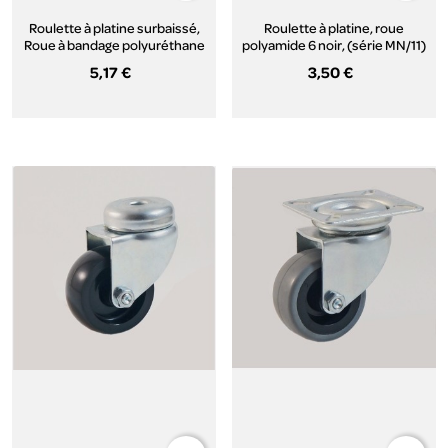
Roulette à platine surbaissé,
Roulette à platine, roue
Roue à bandage polyuréthane
polyamide 6 noir, (série MN/11)
injecté rouge, jante polyamide,
5,17 €
3,50 €
(série 11/N)