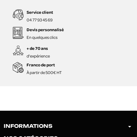
Service client
04 77 93 45 69
Devis personnalisé
En quelques clics
+ de 70 ans
d'expérience
Franco de port
À partir de 500€ HT
arrow_drop_down
INFORMATIONS