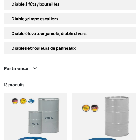
Diable à fûts / bouteilles
Diable grimpe escaliers
Diable élévateur jumelé, diable divers
Diables et rouleurs de panneaux
expand_more
Pertinence
13 produits