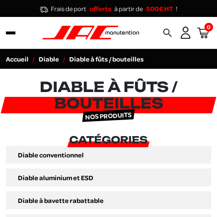
Frais de port
offerts
à partir de
500€ HT
!
0
search
Accueil
Diable
Diable à fûts / bouteilles
DIABLE À FÛTS /
BOUTEILLES
NOS PRODUITS
CATÉGORIES
Diable conventionnel
Diable aluminium et ESD
Diable à bavette rabattable