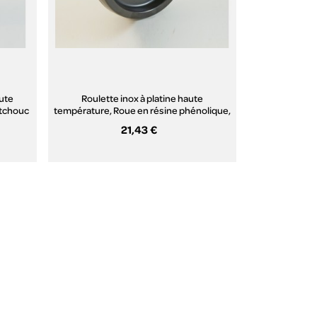
aute
Roulette inox à platine haute
utchouc
température, Roue en résine phénolique,
/FN)
(série HI20/FS)
21,43 €
Aperçu rapide