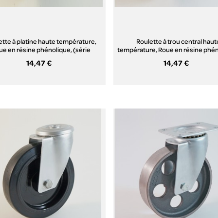
ette à platine haute température,
Roulette à trou central haut
ue en résine phénolique, (série
température, Roue en résine phén
H22/FS)
(série H222/FS)
14,47 €
14,47 €
Aperçu rapide
Aperçu rapide