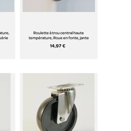
ature,
Roulette à trou central haute
série
température, Roue en fonte, jante
perforée, (série H222/QE)
14,97 €
Aperçu rapide