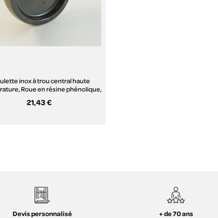
ulette inox à trou central haute
ature, Roue en résine phénolique,
(série HI200/FS)
21,43 €
Aperçu rapide
+ de 70 ans
Devis personnalisé