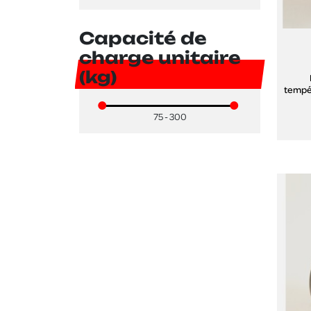
Capacité de
charge unitaire
(kg)
tempé
th
75 - 300