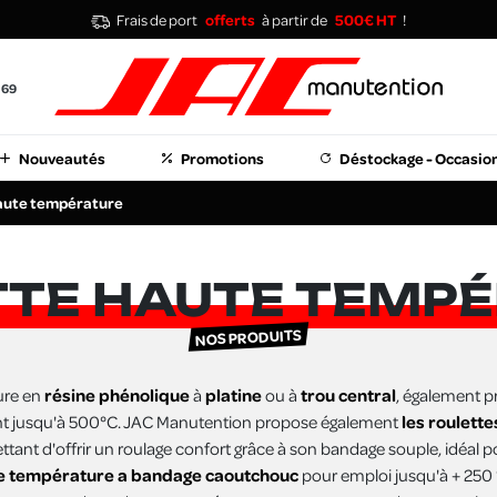
Frais de port
offerts
à partir de
500€ HT
!
 69
Nouveautés
Promotions
Déstockage - Occasio
aute température
TE HAUTE TEMP
NOS PRODUITS
ure en
résine phénolique
à
platine
ou à
trou central
, également 
ant jusqu'à 500°C. JAC Manutention propose également
les roulett
tant d'offrir un roulage confort grâce à son bandage souple, idéal p
te température a bandage caoutchouc
pour emploi jusqu'à + 250 °