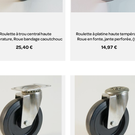
Roulette à trou central haute
Roulette à platine haute tempér
rature, Roue bandage caoutchouc
Roue en fonte, jante perforée, (
ermorésistant, (série H222/FN)
H22/QE)
25,40 €
14,97 €
Aperçu rapide
Aperçu rapide