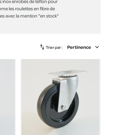
 inox enrobés de téflon pour
mme les roulettes en fibre de
cles avec la mention "en stock"
swap_vert
expand_more
Pertinence
Trier par :