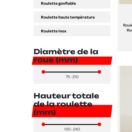
Roulette gonflable
Roulette haute température
Roul
Ro
Roulette inox
Diamètre de la
roue (mm)
75 - 210
Hauteur totale
de la roulette
(mm)
105 - 240