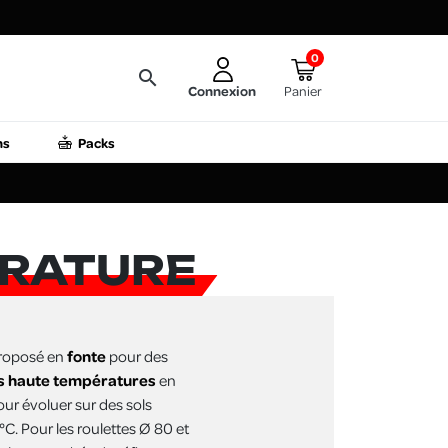
0
search
Connexion
Panier
ns
Packs
ÉRATURE
proposé en
fonte
pour des
es haute températures
en
our évoluer sur des sols
C. Pour les roulettes Ø 80 et