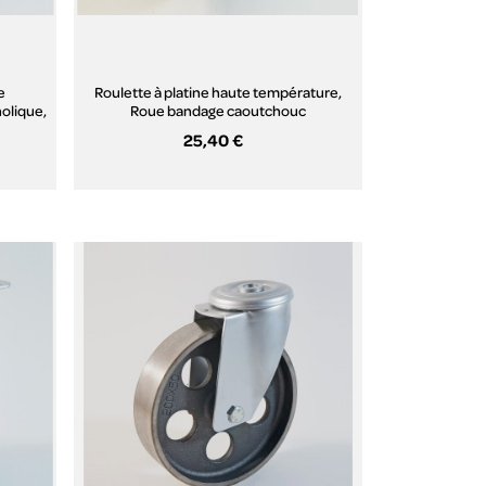
e
Roulette à platine haute température,
olique,
Roue bandage caoutchouc
thermorésistant, (série H22/FN)
25,40 €
Aperçu rapide