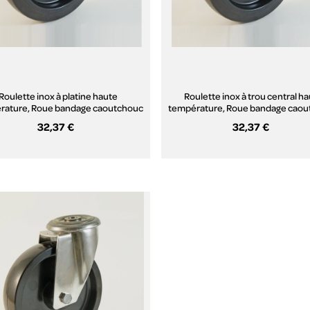
Roulette inox à platine haute
Roulette inox à trou central h
rature, Roue bandage caoutchouc
température, Roue bandage cao
ermorésistant, (série HI20/FN)
thermorésistant, (série HI200
32,37 €
32,37 €
Aperçu rapide
Aperçu rapide