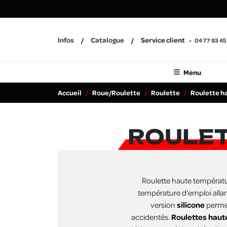
Infos
Catalogue
Service client
04 77 93 45
Menu
Accueil
Roue/Roulette
Roulette
Roulette h
ROULET
Roulette haute températ
température d'emploi all
version
silicone
permet
accidentés.
Roulettes hau