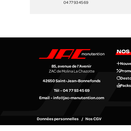
04 77 93 45 69
NOS
Nouv
85, avenue de l’Avenir
Prom
ZAC de Molina La Chazotte
Desto
42650
Saint-Jean-Bonnefonds
Packs
Tél
04 77 93 45 69
Email
info@jac-manutention.com
Données personnelles
Nos CGV