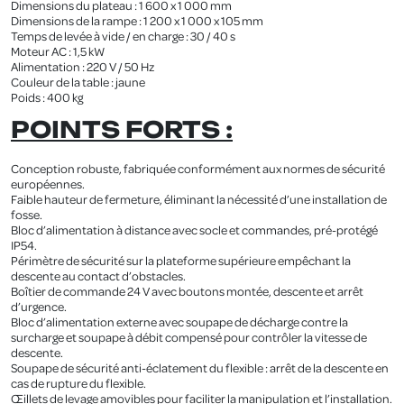
Dimensions du plateau : 1 600 x 1 000 mm
Dimensions de la rampe : 1 200 x 1 000 x 105 mm
Temps de levée à vide / en charge : 30 / 40 s
Moteur AC : 1,5 kW
Alimentation : 220 V / 50 Hz
Couleur de la table : jaune
Poids : 400 kg
POINTS FORTS :
Conception robuste, fabriquée conformément aux normes de sécurité
européennes.
Faible hauteur de fermeture, éliminant la nécessité d’une installation de
fosse.
Bloc d’alimentation à distance avec socle et commandes, pré-protégé
IP54.
Périmètre de sécurité sur la plateforme supérieure empêchant la
descente au contact d’obstacles.
Boîtier de commande 24 V avec boutons montée, descente et arrêt
d’urgence.
Bloc d’alimentation externe avec soupape de décharge contre la
surcharge et soupape à débit compensé pour contrôler la vitesse de
descente.
Soupape de sécurité anti-éclatement du flexible : arrêt de la descente en
cas de rupture du flexible.
Œillets de levage amovibles pour faciliter la manipulation et l’installation.