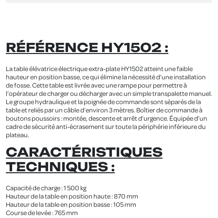
RÉFÉRENCE HY1502 :
La table élévatrice électrique extra-plate HY1502 atteint une faible
hauteur en position basse, ce qui élimine la nécessité d’une installation
de fosse. Cette table est livrée avec une rampe pour permettre à
l’opérateur de charger ou décharger avec un simple transpalette manuel.
Le groupe hydraulique et la poignée de commande sont séparés de la
table et reliés par un câble d’environ 3 mètres. Boîtier de commande à
boutons poussoirs : montée, descente et arrêt d’urgence. Équipée d’un
cadre de sécurité anti-écrasement sur toute la périphérie inférieure du
plateau.
CARACTÉRISTIQUES
TECHNIQUES :
Capacité de charge : 1 500 kg
Hauteur de la table en position haute : 870 mm
Hauteur de la table en position basse : 105 mm
Course de levée : 765 mm