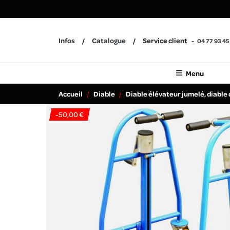
Infos
Catalogue
Service client
04 77 93 45
Menu
Accueil
Diable
Diable élévateur jumelé, diable 
-50,00 €