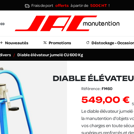
Frais de port
offerts
à partir de
500€ HT
!
 69
Nouveautés
Promotions
Déstockage - Occasio
divers
Diable élévateur jumelé CU 600 Kg
DIABLE ÉLÉVATEU
Référence :
FM60
549,00 €
5
Le diable élévateur jumelé
la manutention d'objets vo
vos charges en toute sécur
supérieurs renforcés et d