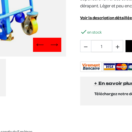
dérapant. Léger et peu enc
Voir la description détaillée

en stock


Previous
Next
En savoir plu
Téléchargez notre 
 sangle de 5 mètres.