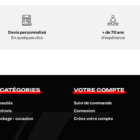
+ de 70 ans
Devis personnalisé
d'expérience
En quelques clics
 CATÉGORIES
VOTRE COMPTE
eautés
Suivi de commande
otions
Connexion
ckage - occasion
Créez votre compte