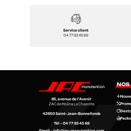
Service client
04 77 93 45 69
NOS
Nouv
85, avenue de l’Avenir
Prom
ZAC de Molina La Chazotte
Desto
42650
Saint-Jean-Bonnefonds
Packs
Tél
04 77 93 45 69
Email
info@jac-manutention.com