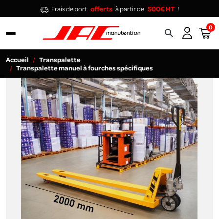
Frais de port
offerts
à partir de
500€ HT
!
0
search
Accueil
Transpalette
Transpalette manuel à fourches spécifiques