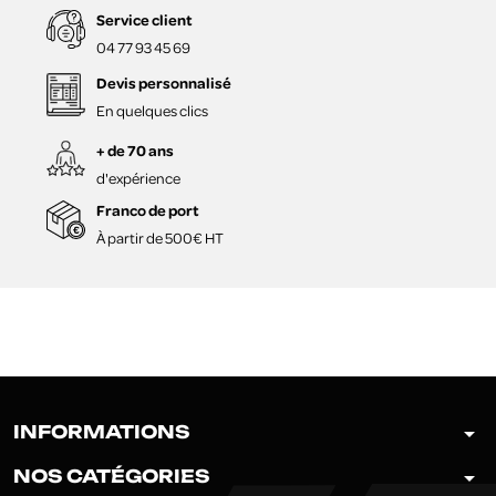
Service client
04 77 93 45 69
Devis personnalisé
En quelques clics
+ de 70 ans
d'expérience
Franco de port
À partir de 500€ HT
arrow_drop_down
INFORMATIONS
arrow_drop_down
NOS CATÉGORIES