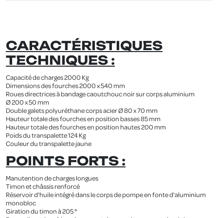
CARACTÉRISTIQUES
TECHNIQUES :
Capacité de charges 2000 Kg
Dimensions des fourches 2000 x 540 mm
Roues directrices à bandage caoutchouc noir sur corps aluminium
Ø 200 x 50 mm
Double galets polyuréthane corps acier Ø 80 x 70 mm
Hauteur totale des fourches en position basses 85 mm
Hauteur totale des fourches en position hautes 200 mm
Poids du transpalette 124 Kg
Couleur du transpalette jaune
POINTS FORTS :
Manutention de charges longues
Timon et châssis renforcé
Réservoir d'huile intégré dans le corps de pompe en fonte d'aluminium
monobloc
Giration du timon à 205 °