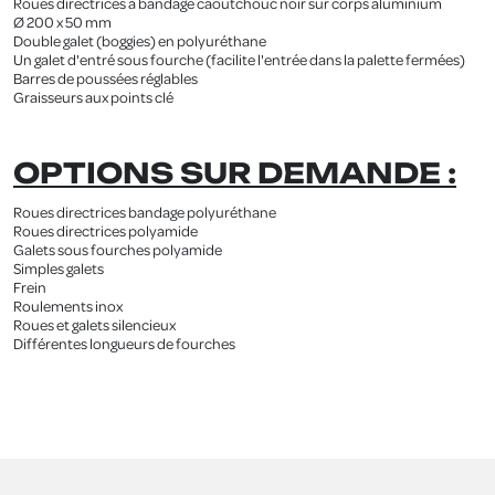
Roues directrices à bandage caoutchouc noir sur corps aluminium
Ø 200 x 50 mm
Double galet (boggies) en polyuréthane
Un galet d'entré sous fourche (facilite l'entrée dans la palette fermées)
Barres de poussées réglables
Graisseurs aux points clé
OPTIONS SUR DEMANDE :
Roues directrices bandage polyuréthane
Roues directrices polyamide
Galets sous fourches polyamide
Simples galets
Frein
Roulements inox
Roues et galets silencieux
Différentes longueurs de fourches