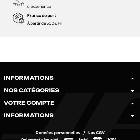
d'expérience
Franco de port
À partir de 500€ HT
arrow_drop_down
INFORMATIONS
arrow_drop_down
NOS CATÉGORIES
arrow_drop_down
VOTRE COMPTE
arrow_drop_down
INFORMATIONS
Données personnelles
Nos CGV
Paiement sécurisé