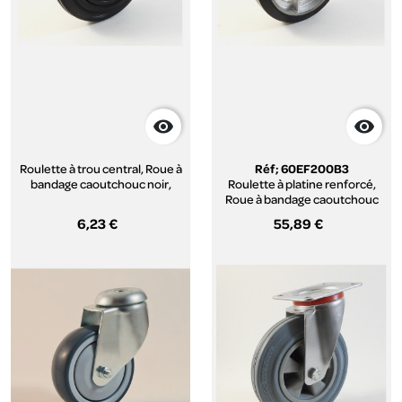


Roulette à trou central, Roue à
Réf; 60EF200B3
bandage caoutchouc noir,
Roulette à platine renforcé,
jante polypropylène, (série
Roue à bandage caoutchouc
222/D)
élastique noir, jante fonte,
6,23 €
55,89 €
(série 60/EF)