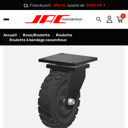
Frais de port
offerts
à partir de
500€ HT
!
0
search
Accueil
Roue/Roulette
Roulette
Roulette à bandage caoutchouc