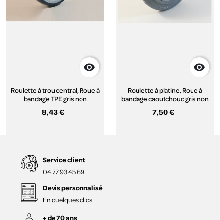


Roulette à trou central, Roue à
Roulette à platine, Roue à
bandage TPE gris non
bandage caoutchouc gris non
marquant, jante
marquant, jante
8,43 €
7,50 €
polypropylène, (série 111/TPE)
polypropylène, (série 22-
40/DG)
Service client
04 77 93 45 69
Devis personnalisé
En quelques clics
+ de 70 ans