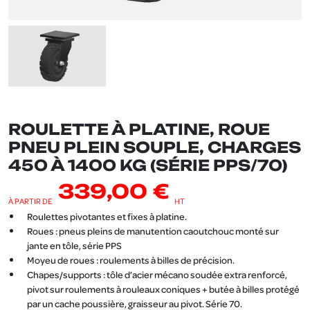
ROULETTE À PLATINE, ROUE
PNEU PLEIN SOUPLE, CHARGES
450 À 1400 KG (SÉRIE PPS/70)
339,00 €
À PARTIR DE
HT
Roulettes pivotantes et fixes à platine.
Roues : pneus pleins de manutention caoutchouc monté sur
jante en tôle, série PPS
Moyeu de roues : roulements à billes de précision.
Chapes/supports : tôle d’acier mécano soudée extra renforcé,
pivot sur roulements à rouleaux coniques + butée à billes protégé
par un cache poussière, graisseur au pivot. Série 70.