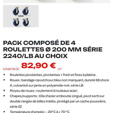
PACK COMPOSÉ DE 4
ROULETTES Ø 200 MM SÉRIE
2240/LB AU CHOIX
82,90 €
À PARTIR DE
HT
Roulettes pivotantes, pivotantes + frein et fixes à platine.
Roues : bandage caoutchouc bleu non marquant, dureté 68 shore
A, vulcanisé sur jante en polyamide noir, série LB.
Moyeu de roues : roulement à rouleaux acier.
Chapes/supports : tôle d'acier emboutie zingué, pivot serti sur
double rangée de billes traités, protégé par un cache poussière,
série 22
Température d’emploi : - 20°C à + 70 °C.