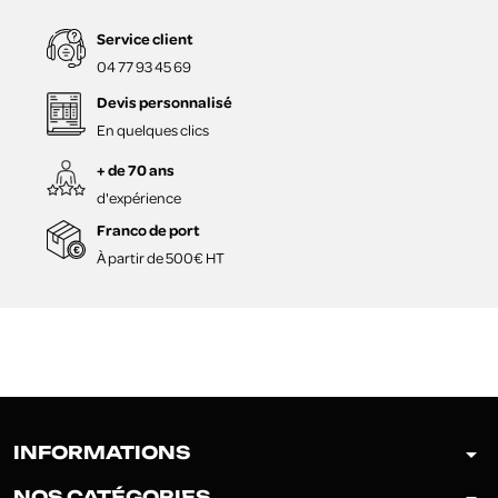
Service client
04 77 93 45 69
Devis personnalisé
En quelques clics
+ de 70 ans
d'expérience
Franco de port
À partir de 500€ HT
arrow_drop_down
INFORMATIONS