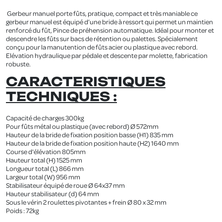
Gerbeur manuel porte fûts, pratique, compact et très maniable ce
gerbeur manuel est équipé d’une bride à ressort qui permet un maintien
renforcé du fût, Pince de préhension automatique. Idéal pour monter et
descendre les fûts sur bacs de rétention ou palettes. Spécialement
conçu pour la manutention de fûts acier ou plastique avec rebord.
Elévation hydraulique par pédale et descente par molette, fabrication
robuste.
CARACTERISTIQUES
TECHNIQUES :
Capacité de charges 300kg
Pour fûts métal ou plastique (avec rebord) Ø 572mm
Hauteur de la bride de fixation position basse (H1) 835 mm
Hauteur de la bride de fixation position haute (H2) 1640 mm
Course d'élévation 805mm
Hauteur total (H) 1525 mm
Longueur total (L) 866 mm
Largeur total (W) 956 mm
Stabilisateur équipé de roue Ø 64x37 mm
Hauteur stabilisateur (d) 64 mm
Sous le vérin 2 roulettes pivotantes + frein Ø 80 x 32 mm
Poids : 72kg