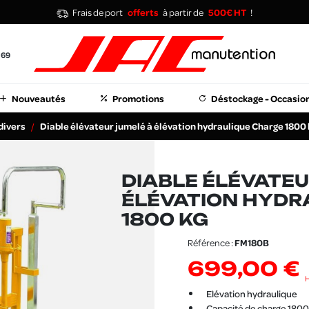
Frais de port
offerts
à partir de
500€ HT
!
 69
Nouveautés
Promotions
Déstockage - Occasio
divers
Diable élévateur jumelé à élévation hydraulique Charge 1800 
DIABLE ÉLÉVATEU
ÉLÉVATION HYDR
1800 KG
Référence :
FM180B
699,00 €
Elévation hydraulique
Capacité de charge 1800