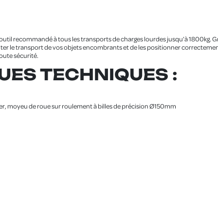
n outil recommandé à tous les transports de charges lourdes jusqu’à 1800kg. 
iliter le transport de vos objets encombrants et de les positionner correctem
oute sécurité.
UES TECHNIQUES :
r, moyeu de roue sur roulement à billes de précision Ø150mm