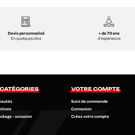
+ de 70 ans
Devis personnalisé
d'expérience
En quelques clics
 CATÉGORIES
VOTRE COMPTE
eautés
Suivi de commande
otions
Connexion
ckage - occasion
Créez votre compte