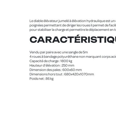
Le diable élévateur jumelé à élévation hydraulique est u
poignées permettant de diriger les roues il permet de fac
pour stabiliser la charge et permettre le déplacement en t
CARACTÉRISTIQ
Vendu par paire avec une sangle de 5m
4 roues à bandage polyuréthane non marquant corps acie
Capacité de charge : 1800 kg
Hauteur d’élévation : 250 mm
Dimension des pales : 600x60 mm
Dimensions hors tout : 680x420x1070mm
Poids net : 86 kg