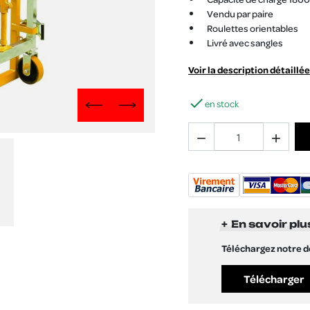
Vendu par paire
Roulettes orientables
Livré avec sangles
Voir la description détaillée

en stock
Previous
Next


En savoir plu
Téléchargez notre 
Télécharger