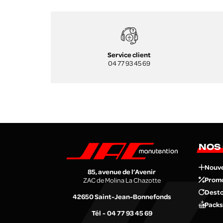
Service client
04 77 93 45 69
NOS
Nouv
85, avenue de l’Avenir
Prom
ZAC de Molina La Chazotte
Desto
42650
Saint-Jean-Bonnefonds
Packs
Tél
04 77 93 45 69