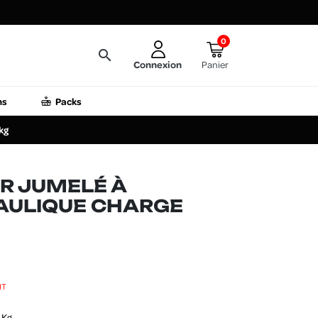
0
search
Connexion
Panier
ns
Packs
kg
R JUMELÉ À
AULIQUE CHARGE
HT
 Kg