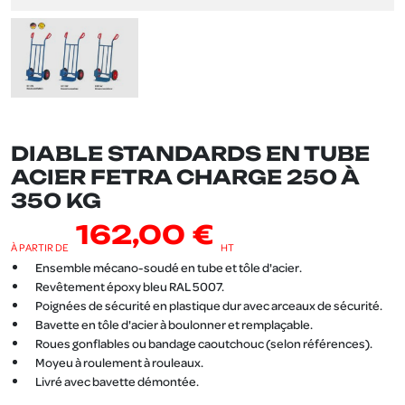
DIABLE STANDARDS EN TUBE
ACIER FETRA CHARGE 250 À
350 KG
162,00 €
À PARTIR DE
HT
Ensemble mécano-soudé en tube et tôle d'acier.
Revêtement époxy bleu RAL 5007.
Poignées de sécurité en plastique dur avec arceaux de sécurité.
Bavette en tôle d'acier à boulonner et remplaçable.
Roues gonflables ou bandage caoutchouc (selon références).
Moyeu à roulement à rouleaux.
Livré avec bavette démontée.