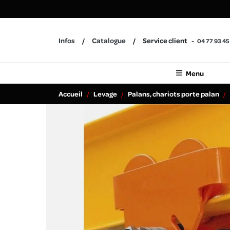
Infos
Catalogue
Service client
04 77 93 45
Menu
Accueil
Levage
Palans, chariots porte palan