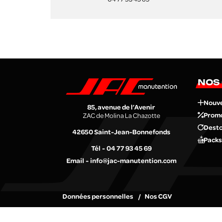
NOS
Nouv
85, avenue de l’Avenir
Prom
ZAC de Molina La Chazotte
Desto
42650
Saint-Jean-Bonnefonds
Packs
Tél
04 77 93 45 69
Email
info@jac-manutention.com
Données personnelles
Nos CGV