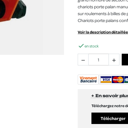
chariots porte palan manu
sur roulements à billes de
Chariots porte palans co
Voir la description détaillée

en stock


En savoir plu
Téléchargez notre 
Télécharger