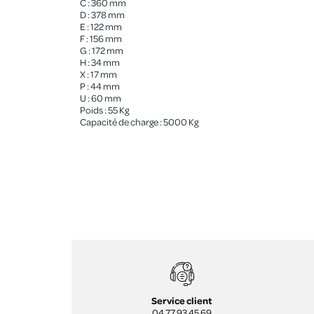
C : 360 mm
D : 378 mm
E : 122 mm
F : 156 mm
G : 172 mm
H : 34 mm
X : 17 mm
P : 44 mm
U : 60 mm
Poids : 55 Kg
Capacité de charge : 5000 Kg
Service client
04 77 93 45 69