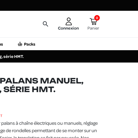
0
search
Connexion
Panier
ns
Packs
, série HMT.
 PALANS MANUEL,
 SÉRIE HMT.
HT
 palans à chaîne électriques ou manuels, réglage
age de rondelles permettant de se monter sur un
cier, la translation se fait par poussée. Nos