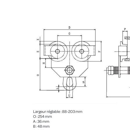
Largeur réglable : 88-203 mm
O : 254 mm
A : 36 mm
B : 48 mm