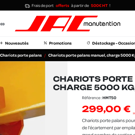
Frais de port
offerts
à partir de
500€ HT
!
 69
Nouveautés
Promotions
Déstockage - Occasio
Chariots porte palans
Chariots porte palans manuel, charge 5000 Kg
CHARIOTS PORTE
CHARGE 5000 KG,
Référence :
HMT50
299,00 €
Chariots porte palans pour
de l’écartement par empil
grand nombre de section d’a