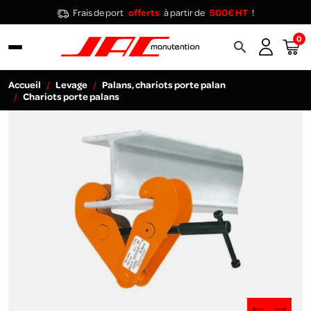
Frais de port
offerts
à partir de
500€ HT
!
0
search
Accueil
Levage
Palans, chariots porte palan
Chariots porte palans