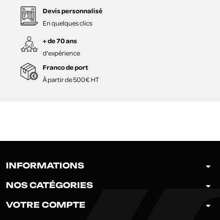
Devis personnalisé
En quelques clics
+ de 70 ans
d'expérience
Franco de port
À partir de 500€ HT
arrow_drop_down
INFORMATIONS
arrow_drop_down
NOS CATÉGORIES
arrow_drop_down
VOTRE COMPTE